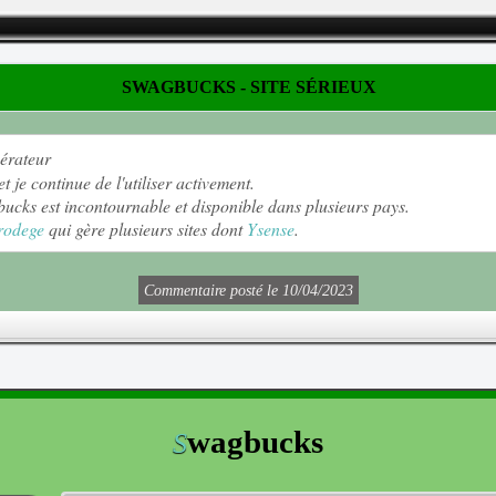
SWAGBUCKS - SITE SÉRIEUX
nérateur
 je continue de l'utiliser activement.
ucks est incontournable et disponible dans plusieurs pays.
rodege
qui gère plusieurs sites dont
Ysense
.
Commentaire posté le 10/04/2023
wagbucks
S