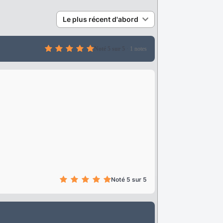
Le plus récent d'abord
Noté 5 sur 5
·
1 notes
Noté 5 sur 5