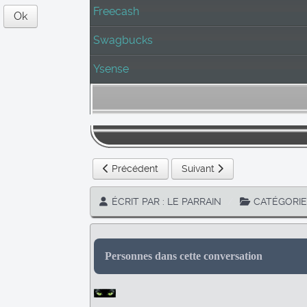
Freecash
Ok
Swagbucks
Ysense
Article précédent : Freecash
Article suivant : Ysense
Précédent
Suivant
ÉCRIT PAR :
LE PARRAIN
CATÉGORIE
Personnes dans cette conversation