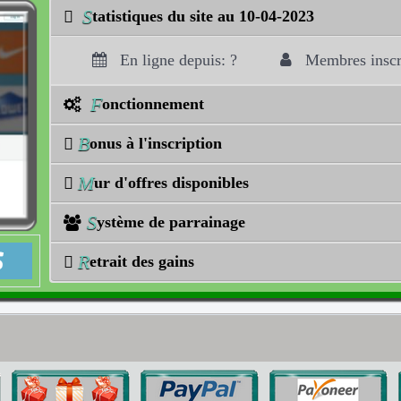
S
tatistiques du site au 10-04-2023
En ligne depuis: ?
Membres inscri
F
onctionnement
B
onus à l'inscription
M
ur d'offres disponibles
S
ystème de parrainage
R
etrait des gains