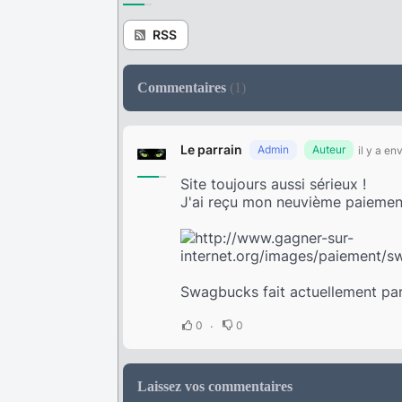
RSS
Commentaires
(
1
)
Le parrain
Admin
Auteur
il y a en
Site toujours aussi sérieux !
J'ai reçu mon neuvième paiemen
Swagbucks fait actuellement par
0
0
Laissez vos commentaires