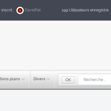
inscrit :
DavidFet
199 Utilisateurs enregistré
D
Bons plans
Divers
OK