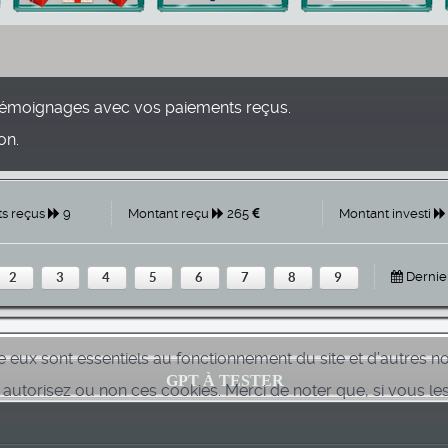
émoignages avec vos paiements reçus.
on.
s reçus
9
Montant reçu
265
Montant investi
Dernie
2
3
4
5
6
7
8
9
e eux sont essentiels au fonctionnement du site et d’autres nou
GPT À TESTER
torisez ou non ces cookies. Merci de noter que, si vous les 