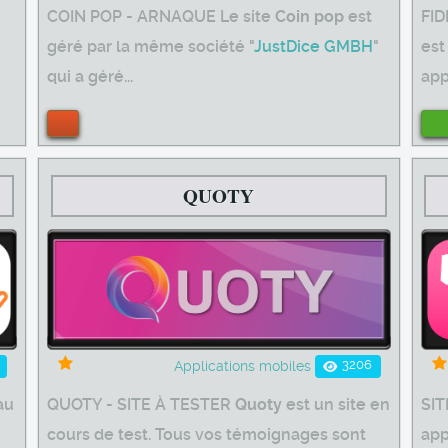
COIN POP - ARNAQUE Le site
Coin pop
est
FI
géré par la même société "
JustDice GMBH
"
est
qui a géré...
app
QUOTY
3206
Applications mobiles
au
QUOTY - SITE À TESTER
Quoty
est un site en
SIT
cours de test. Tous vos témoignages sont
app