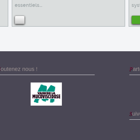
essentiels...
sys
Soutenez nous !
Par
Sui