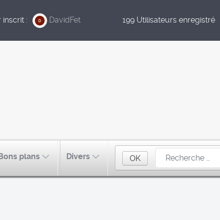
inscrit :
DavidFet
199 Utilisateurs enregistré
D
Bons plans
Divers
OK