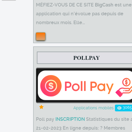
MÉFIEZ-VOUS DE CE SITE
BigCash
est une
application qui n'évolue pas depuis de
nombreux mois. Elle...
POLLPAY
3065
Applications mobiles
Poll pay
INSCRIPTION
Statistiques du site 
21-02-2023 En ligne depuis: ? Membres