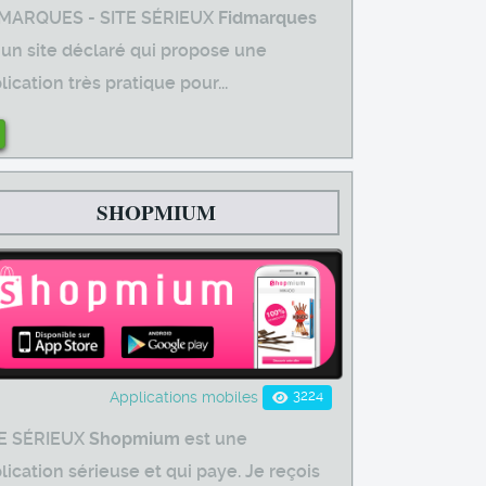
DMARQUES - SITE SÉRIEUX
Fidmarques
 un site déclaré qui propose une
lication très pratique pour...
SHOPMIUM
3224
Applications mobiles
E SÉRIEUX
Shopmium
est une
lication sérieuse et qui paye. Je reçois