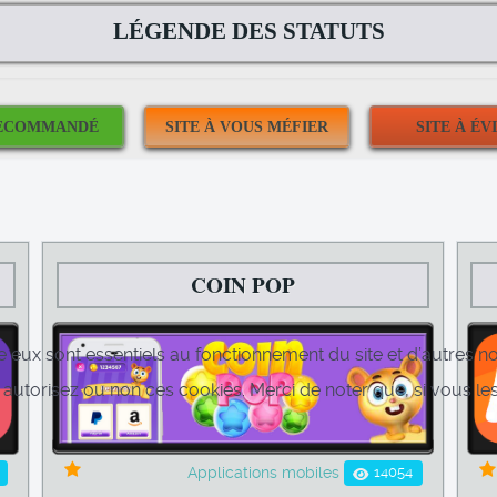
LÉGENDE DES STATUTS
COIN POP
e eux sont essentiels au fonctionnement du site et d’autres nou
torisez ou non ces cookies. Merci de noter que, si vous les 
14054
Applications mobiles