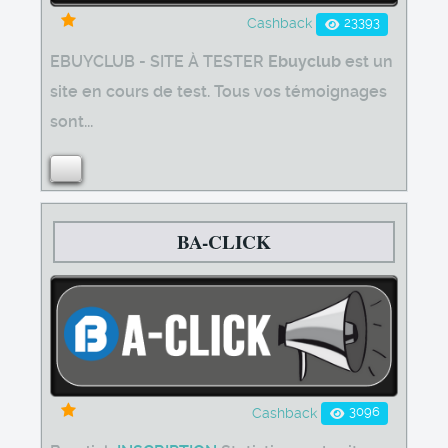
23393
Cashback
EBUYCLUB - SITE À TESTER
Ebuyclub
est un
site en cours de test. Tous vos témoignages
sont...
BA-CLICK
3096
Cashback