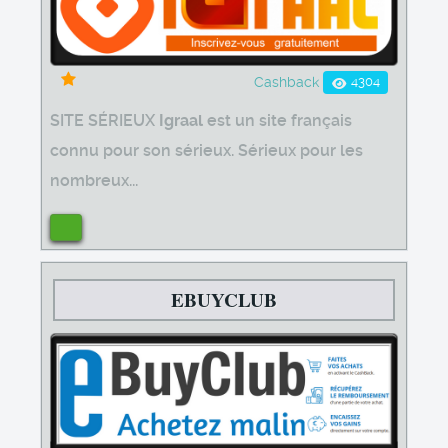
4304
Cashback
SITE SÉRIEUX
Igraal
est un site français
connu pour son sérieux. Sérieux pour les
nombreux...
EBUYCLUB