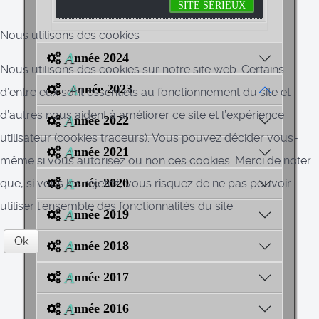
Nous utilisons des cookies
A
nnée 2024
Nous utilisons des cookies sur notre site web. Certains
A
nnée 2023
d’entre eux sont essentiels au fonctionnement du site et
d’autres nous aident à améliorer ce site et l’expérience
A
nnée 2022
utilisateur (cookies traceurs). Vous pouvez décider vous-
A
nnée 2021
même si vous autorisez ou non ces cookies. Merci de noter
A
nnée 2020
que, si vous les rejetez, vous risquez de ne pas pouvoir
utiliser l’ensemble des fonctionnalités du site.
A
nnée 2019
Ok
A
nnée 2018
A
nnée 2017
A
nnée 2016