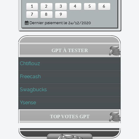
1
2
3
4
5
6
7
8
9
Dernier paiement le 24/12/2020
GPT À TESTER
Chtiflouz
Freecash
Swagbucks
Ysense
TOP VOTES GPT