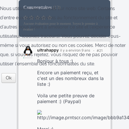
Commentaires
(
13
)
Nous utilisons des cookies sur notre site web. Certains
d’entre eux sont essentiels au fonctionnement du site et
Aucune évaluation pour le moment. Soyez le premier à
d’autres nous aident à améliorer ce site et l’expérience
évaluer !
utilisateur (cookies traceurs). Vous pouvez décider vous-
même si vous autorisez ou non ces cookies. Merci de noter
ultrahappy
il y a environ 9 ans
#21
que, si vous les rejetez, vous risquez de ne pas pouvoir
Bonjour à tous :)
utiliser l’ensemble des fonctionnalités du site.
Encore un paiement reçu, et
Ok
c'est un des nombreux dans la
liste :)
Voila une petite preuve de
paiement :) (Paypal)