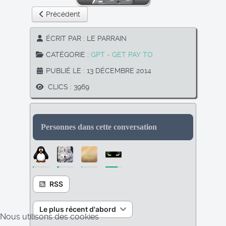
Article précédent : Ysense
Précédent
ÉCRIT PAR :
LE PARRAIN
CATÉGORIE :
GPT - GET PAY TO
PUBLIÉ LE : 13 DÉCEMBRE 2014
CLICS : 3969
Personnes dans cette conversation
RSS
Le plus récent d'abord
Nous utilisons des cookies