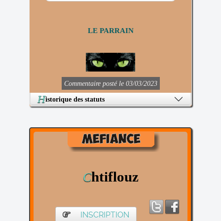
LE PARRAIN
Commentaire posté le 03/03/2023
H
istorique des statuts
htiflouz
C
INSCRIPTION