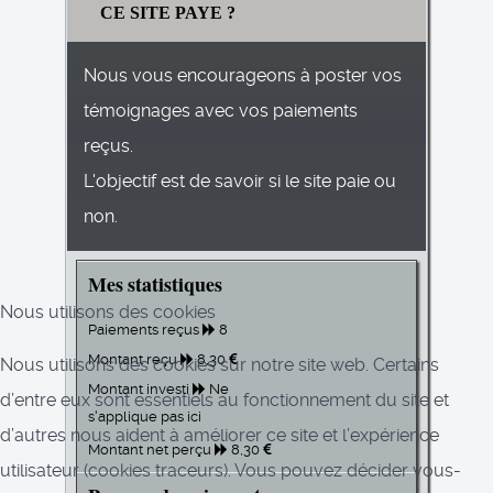
CE SITE PAYE ?
Nous vous encourageons à poster vos
témoignages avec vos paiements
reçus.
L'objectif est de savoir si le site paie ou
non.
Mes statistiques
Nous utilisons des cookies
Paiements reçus
8
Montant reçu
8,30
Nous utilisons des cookies sur notre site web. Certains
Montant investi
Ne
d’entre eux sont essentiels au fonctionnement du site et
s'applique pas ici
d’autres nous aident à améliorer ce site et l’expérience
Montant net perçu
8,30
utilisateur (cookies traceurs). Vous pouvez décider vous-