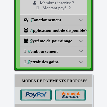
Membres inscrits: ?
Montant payé: ?
F
onctionnement
A
pplication mobile disponible
S
ystème de parrainage
R
emboursement
R
etrait des gains
MODES DE PAIEMENTS PROPOSÉS