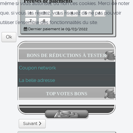
Preuves de paiements
même si vous autorisez ou non ces cookies. Merci de noter
que, si vous les rejetez, vous risquez de ne pas pouvoir
1
2
3
4
5
6
7
8
utiliser l’ensemble des fonctionnalités du site.
Dernier paiement le 09/03/2022
Ok
BONS DE RÉDUCTIONS À TESTER
Coupon network
La belle adresse
TOP VOTES BONS
Article suivant : Coupon network
Suivant