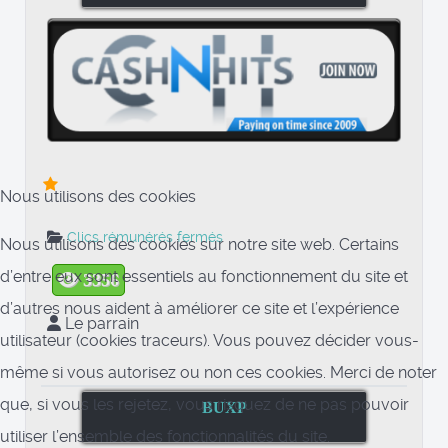
Nous utilisons des cookies
Clics rémunérés fermés
Nous utilisons des cookies sur notre site web. Certains
d’entre eux sont essentiels au fonctionnement du site et
3356
d’autres nous aident à améliorer ce site et l’expérience
Le parrain
utilisateur (cookies traceurs). Vous pouvez décider vous-
même si vous autorisez ou non ces cookies. Merci de noter
que, si vous les rejetez, vous risquez de ne pas pouvoir
BUXP
utiliser l’ensemble des fonctionnalités du site.